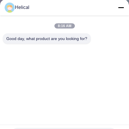
নিয়ন্ত্রণ
Helical
আমাদের
8:16 AM
সাথে
Good day, what product are you looking for?
যোগাযোগ
করুন
উদ্ধৃতির
জন্য
আবেদন
VR
এডিএসএস 600 মি জেডএইচ -7 30 কেএন প্রিফর্মড ডেড এন্ড টেনশন ক্ল্যাম্প