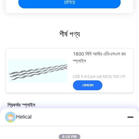
চালিয়ে
শীর্ষ পণ্য
1800 মিমি আর্মার এডিএসএস রড
স্প্লাইস
US$ 0.4-5 per set MOQ:100 সেট
যোগাযোগ
প্রিফর্মড স্প্লাইস
Helical
535 মিমি ACSR পুরো টেনশন অ্যালুমিনিয়াম ওয়্যার কন্ডাক্টর স্প্লাইস
সংক্ষিপ্তসার এসিএসআর জাম্পার 8.00 মিমি প্রফর্মড কন্ডাক্টর স্প্লাইস স্ট্র্যান্ড
6:16 PM