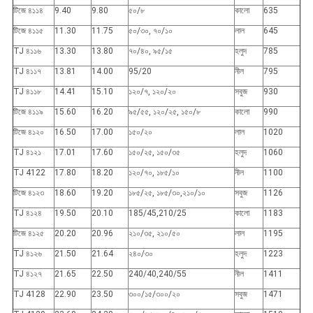
টিজে ৪১১৪
9.40
9.80
৫০/৮
কালো
635
টিজে ৪১১৫
11.30
11.75
৫০/৩০, ৭০/১০
লাল
645
TJ ৪১১৬
13.30
13.80
৭০/৪০, ৯৫/১৫
হলুদ
785
TJ ৪১১৭
13.81
14.00
95/20
নীল
795
TJ ৪১১৮
14.41
15.10
১২০/৭, ১২০/২০
সবুজ
930
টিজে ৪১১৯
15.60
16.20
৯৫/৫৫, ১২০/২৫, ১৫০/৮
কালো
990
টিজে ৪১২০
16.50
17.00
১৫০/২০
লাল
1020
TJ ৪১২১
17.01
17.60
১৫০/২৫, ১৫০/৩৫
হলুদ
1060
TJ 4122
17.80
18.20
১২০/৭০, ১৮৫/১০
নীল
1100
টিজে ৪১২৩
18.60
19.20
১৮৫/২৫, ১৮৫/৩০,২১০/১০
সবুজ
1126
TJ ৪১২৪
19.50
20.10
185/45,210/25
কালো
1183
টিজে ৪১২৫
20.20
20.96
২১০/৩৫, ২১০/৫০
লাল
1195
TJ ৪১২৬
21.50
21.64
২৪০/৩০
হলুদ
1223
TJ ৪১২৭
21.65
22.50
240/40,240/55
নীল
1411
TJ 4128
22.90
23.50
৩০০/১৫/৩০০/২০
সবুজ
1471