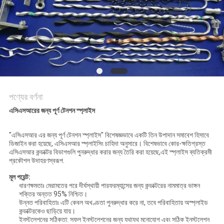
সাইট
ম্যাপ
PRIVACY
POLICY
পণ্যের বর্ণনা
এসিএসআরের জন্য পূর্ণ টেনশন স্প্লাইস
"এসিএসআর এর জন্য পূর্ণ টেনশন স্প্লাইস" বিশেষজ্ঞভাবে একটি তিন উপাদান সমাবেশ হিসাবে
ডিজাইন করা হয়েছে, এসিএসআর স্প্লাইসিং চাহিদা অনুসারে। বিশেষভাবে কোর-ক্ষতিগ্রস্ত
এসিএসআর কন্ডাক্টর বিভাগগুলি পুনরুদ্ধার করার জন্য তৈরি করা হয়েছে,এই স্প্লাইস ব্যতিক্রমী
প্রকৌশল উদাহরণস্বরূপ.
মূল পয়েন্ট:
ধারণক্ষমতাঃ মেরামতের পরে দীর্ঘস্থায়ী পারফরম্যান্সের জন্য কন্ডাক্টরের নামমাত্র ভাঙ্গন
শক্তির অন্তত 95% নিশ্চিত।
উন্নত পরিবাহিতাঃ এটি কেবল অখণ্ডতা পুনরুদ্ধার করে না, তবে পরিবাহিতায় অস্প্লাইড
কন্ডাক্টরকেও ছাড়িয়ে যায়।
ইনস্টলেশনের সঠিকতা: সফল ইনস্টলেশনের জন্য যথাযথ মনোযোগ এবং সঠিক ইনস্টলেশন