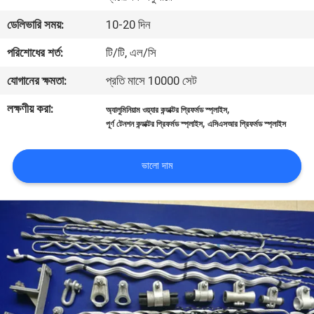
নিয়ন্ত্রণ
ডেলিভারি সময়:
10-20 দিন
পরিশোধের শর্ত:
টি/টি, এল/সি
আমাদের
যোগানের ক্ষমতা:
প্রতি মাসে 10000 সেট
সাথে
যোগাযোগ
লক্ষণীয় করা:
,
অ্যালুমিনিয়াম ওয়্যার কন্ডাক্টর প্রিফর্মড স্প্লাইস
,
পূর্ণ টেনশন কন্ডাক্টর প্রিফর্মড স্প্লাইস
এসিএসআর প্রিফর্মড স্প্লাইস
করুন
ভালো দাম
উদ্ধৃতির
জন্য
আবেদন
VR