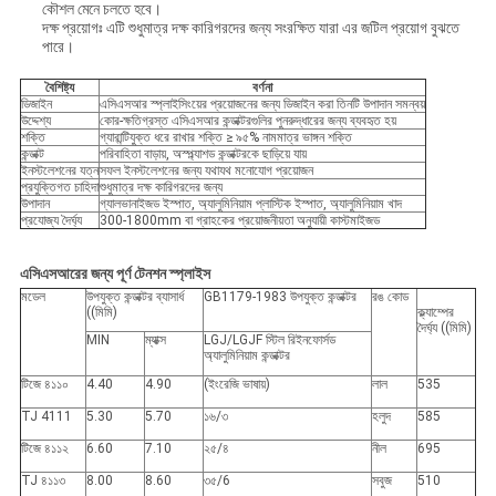
কৌশল মেনে চলতে হবে।
দক্ষ প্রয়োগঃ এটি শুধুমাত্র দক্ষ কারিগরদের জন্য সংরক্ষিত যারা এর জটিল প্রয়োগ বুঝতে
পারে।
বৈশিষ্ট্য
বর্ণনা
ডিজাইন
এসিএসআর স্প্লাইসিংয়ের প্রয়োজনের জন্য ডিজাইন করা তিনটি উপাদান সমন্বয়
উদ্দেশ্য
কোর-ক্ষতিগ্রস্ত এসিএসআর কন্ডাক্টরগুলির পুনরুদ্ধারের জন্য ব্যবহৃত হয়
শক্তি
গ্যারান্টিযুক্ত ধরে রাখার শক্তি ≥ ৯৫% নামমাত্র ভাঙ্গন শক্তি
কন্ডাক্ট
পরিবাহিতা বাড়ায়, অস্প্ল্যাশড কন্ডাক্টরকে ছাড়িয়ে যায়
ইনস্টলেশনের যত্ন
সফল ইনস্টলেশনের জন্য যথাযথ মনোযোগ প্রয়োজন
প্রযুক্তিগত চাহিদা
শুধুমাত্র দক্ষ কারিগরদের জন্য
উপাদান
গ্যালভানাইজড ইস্পাত, অ্যালুমিনিয়াম প্লাস্টিক ইস্পাত, অ্যালুমিনিয়াম খাদ
প্রযোজ্য দৈর্ঘ্য
300-1800mm বা গ্রাহকের প্রয়োজনীয়তা অনুযায়ী কাস্টমাইজড
এসিএসআরের জন্য পূর্ণ টেনশন স্প্লাইস
মডেল
উপযুক্ত কন্ডাক্টর ব্যাসার্ধ
GB1179-1983 উপযুক্ত কন্ডাক্টর
রঙ কোড
((মিমি)
ক্ল্যাম্পের
দৈর্ঘ্য ((মিমি)
MIN
ম্যাক্স
LGJ/LGJF স্টিল রিইনফোর্সড
অ্যালুমিনিয়াম কন্ডাক্টর
টিজে ৪১১০
4.40
4.90
(ইংরেজি ভাষায়)
লাল
535
TJ 4111
5.30
5.70
১৬/৩
হলুদ
585
টিজে ৪১১২
6.60
7.10
২৫/৪
নীল
695
TJ ৪১১৩
8.00
8.60
৩৫/6
সবুজ
510