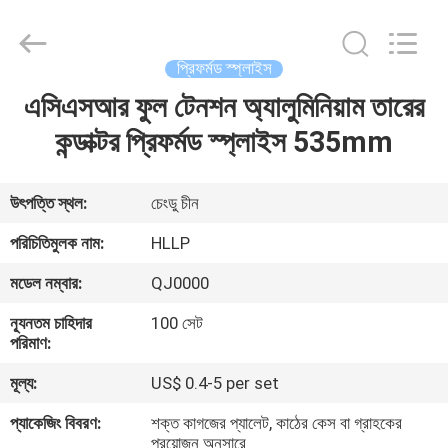
Helical
Line
Products
Co.,
Ltd..
প্রিফর্মড স্প্লাইস
All
Rights
এসিএসআর ফুল টেনশন অ্যালুমিনিয়াম তারের
বাড়ি
Reserved.
কন্ডাক্টর প্রিফর্মড স্প্লাইস 535mm
পণ্য
উৎপত্তি স্থল:
চেংডু চীন
আমাদের
পরিচিতিমুলক নাম:
HLLP
সম্পর্কে
মডেল নম্বার:
QJ0000
ন্যূনতম চাহিদার
100 সেট
কারখানা
পরিমাণ:
ভ্রমণ
মূল্য:
US$ 0.4-5 per set
প্যাকেজিং বিবরণ:
শক্ত কাগজের প্যালেট, কাঠের কেস বা গ্রাহকের
মান
প্রয়োজন অনুসারে